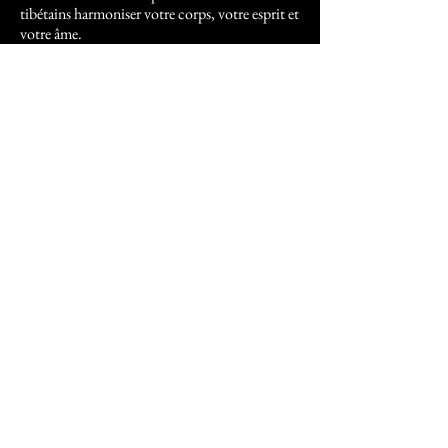
tibétains harmoniser votre corps, votre esprit et
votre âme.
Méditations de Groupe
Rejoignez nos séances de méditations
collectives pour une expérience de connexion
et de guérison profonde.
Événements Spéciaux
Restez informé de nos événements spéciaux et
ateliers pour enrichir votre pratique spirituelle
et votre développement personnel.
Evénements